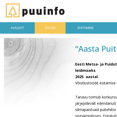
AVALEHT
TEATED
EHITAMINE
“Aasta Puit
Eesti Metsa- ja Puidu
leidmiseks
2025. aastal.
Võistlustööde esitamise 
Tänavu toimub konkurss 
järjepidevalt edendanud 
silmapaistvaid puitehitis
siseviimistluses. Esitatu