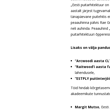
„Eesti puitarhitektuur o
aastalt järjest tugevama
tänapäevane puitehitis e
peaauhinna pälvis Rae Gü
neli auhinda. Peaauhind „
puitarhitektuuri õppereis
Lisaks on välja pandu
“Arcwoodi aasta CLT
“Raitwood’i aasta f
lahendusele,
“ESTPLY puitinterjöö
Töid hindab kõrgetasemeli
akadeemikute tunnustatu
Margit Mutso
, Eesti