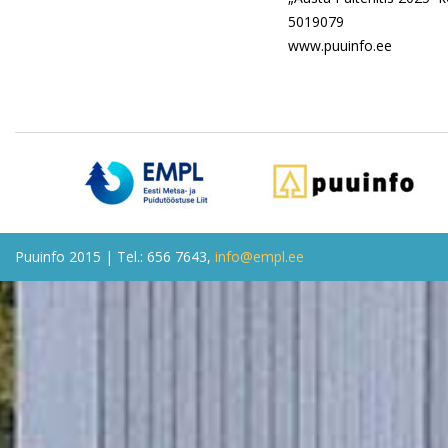
5019079
www.puuinfo.ee
Puuinfo 2015 | Tel.: 656 7643,
info@empl.ee