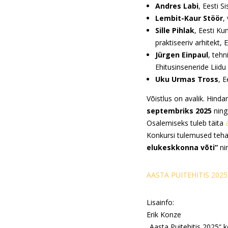
Andres Labi
, Eesti S
Lembit-Kaur Stöör
,
Sille Pihlak
, Eesti K
praktiseeriv arhitekt,
Jürgen Einpaul
, tehn
Ehitusinseneride Liidu
Uku Urmas Tross
, E
Võistlus on avalik. Hind
septembriks 2025
ning 
Osalemiseks tuleb täita
Konkursi tulemused tehak
elukeskkonna võti”
ni
AASTA PUITEHITIS 202
Lisainfo:
Erik Konze
„Aasta Puitehitis 2025“ k