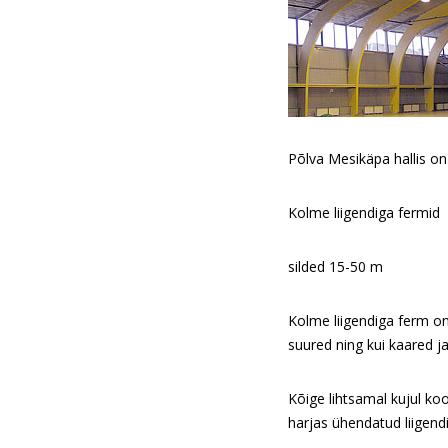
Põlva Mesikäpa hallis o
Kolme liigendiga fermid
silded 15-50 m
Kolme liigendiga ferm on
suured ning kui kaared ja
Kõige lihtsamal kujul ko
harjas ühendatud liigend