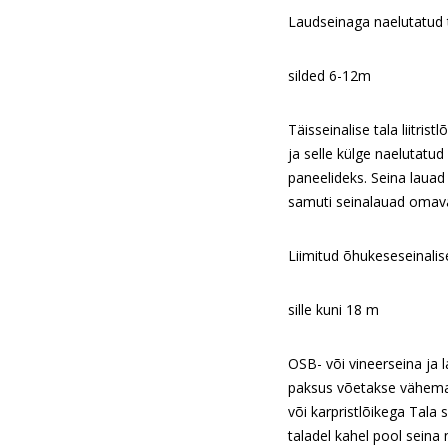
Laudseinaga naelutatud 
silded 6-12m
Täisseinalise tala liitri
ja selle külge naelutatud
paneelideks. Seina lauad
samuti seinalauad omav
Liimitud õhukeseseinalis
sille kuni 18 m
OSB- või vineerseina ja
paksus võetakse vähemal
või karpristlõikega Tala 
taladel kahel pool seina 