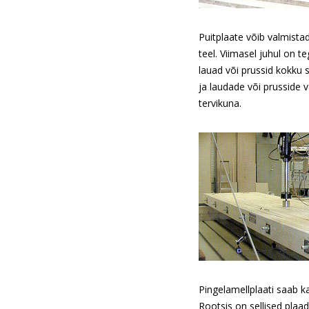
Puitplaate võib valmista
teel. Viimasel juhul on t
lauad või prussid kokku 
ja laudade või prusside 
tervikuna.
Pingelamellplaati saab k
Rootsis on sellised plaa