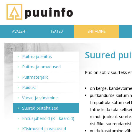
AVALEHT
TEATED
EHITAMINE
Suured pui
Puitmaja ehitus
Puitmaja omadused
Puit on sobiv suurteks eh
Puitmaterjalid
Puidust
on kerge, kandevõime
puitkandurite käitumin
Värvid ja värvimine
liimpuittala süttimise
Suured puitehitised
lihtne leida tala sel
minuti jooksul, suurte
Ehitusjuhendid (RT-kaardid)
ristlõike suurendamist
Küsimused ja vastused
puidu kasutamine vähe