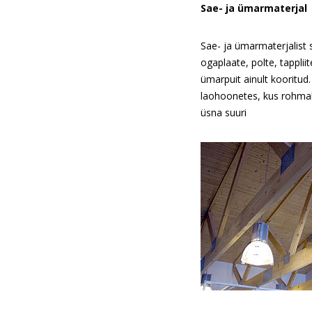
Sae- ja ümarmaterjal
Sae- ja ümarmaterjalist 
ogaplaate, polte, tapplii
ümarpuit ainult kooritud
laohoonetes, kus rohmaka
üsna suuri