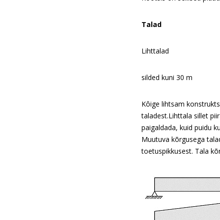
Talad
Lihttalad
silded kuni 30 m
Kôige lihtsam konstrukts
taladest.Lihttala sillet p
paigaldada, kuid puidu ku
Muutuva kõrgusega talade
toetuspikkusest. Tala kõ