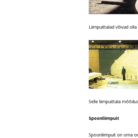
Liimpuittalad võivad oll
Selle liimpuittala mõõdud 
Spoonliimpuit
Spoonliimpuit on oma omad