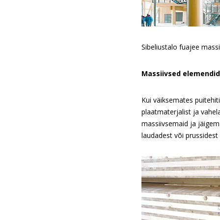
Sibeliustalo fuajee massi
Massiivsed elemendid
Kui väiksemates puitehiti
plaatmaterjalist ja vahel
massiivsemaid ja jäigem
laudadest või prussidest 