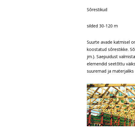
Sôrestikud
silded 30-120 m
Suurte avade katmisel on
koostatud sôrestikke. Sõ
jm.). Saepuidust valmista
elemendid seetõttu väiks
suuremad ja materjaliks l