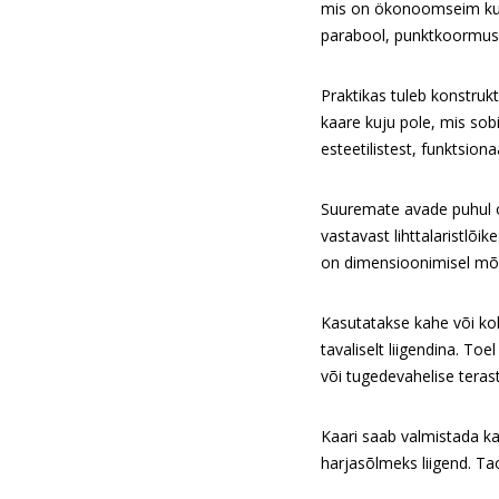
mis on ökonoomseim kuju
parabool, punktkoormus
Praktikas tuleb konstruk
kaare kuju pole, mis sobi
esteetilistest, funktsion
Suuremate avade puhul o
vastavast lihttalaristlõik
on dimensioonimisel mõ
Kasutatakse kahe või kolm
tavaliselt liigendina. T
või tugedevahelise teras
Kaari saab valmistada ka
harjasõlmeks liigend. Ta