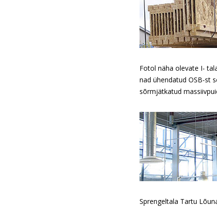
Fotol näha olevate I- t
nad ühendatud OSB-st se
sõrmjätkatud massiivpui
Sprengeltala Tartu Lõun