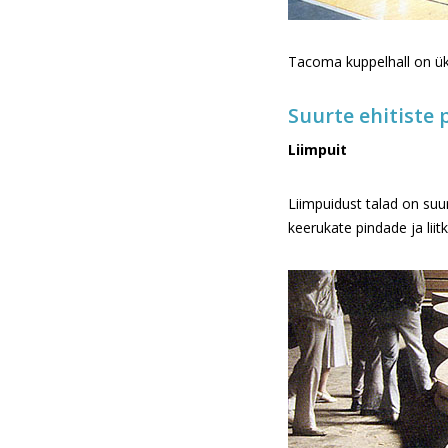
Tacoma kuppelhall on üks
Suurte ehitiste 
Liimpuit
Liimpuidust talad on suur
keerukate pindade ja liit