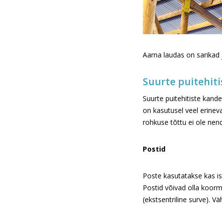
Aarna laudas on sarikad j
Suurte puitehit
Suurte puitehitiste kand
on kasutusel veel erinev
rohkuse tõttu ei ole nend
Postid
Poste kasutatakse kas i
Postid võivad olla koor
(ekstsentriline surve). V