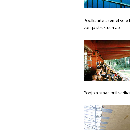
Poolkaarte asemel võib ku
võrkja struktuuri abil.
Pohjola staadionil varik