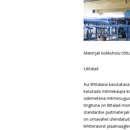
Materjali kokkuhoiu tôtt
Liittalad
Kui lihttalana kasutatava 
kasutada mitmekaupa kok
sidemetena mitmesugusei
tingituna on liittalad m
standardse puitmaterjali 
on omavahel ühendatud t
lehtterasest plaatnaagle