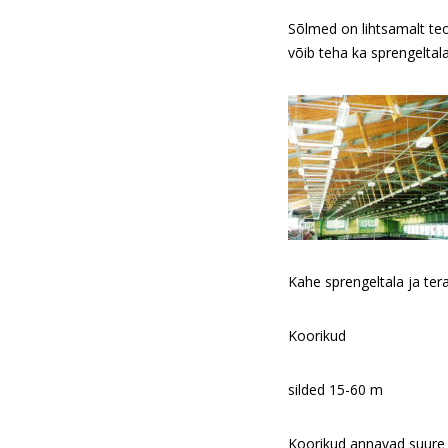
Sõlmed on lihtsamalt teo
võib teha ka sprengeltal
Kahe sprengeltala ja te
Koorikud
silded 15-60 m
Koorikud annavad suure v