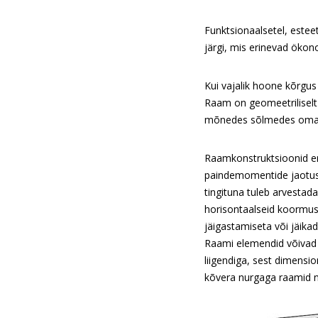
Funktsionaalsetel, estee
järgi, mis erinevad ökon
Kui vajalik hoone kõrgus
Raam on geomeetriliselt 
mõnedes sõlmedes omava
Raamkonstruktsioonid er
paindemomentide jaotuse
tingituna tuleb arvestad
horisontaalseid koormus
jäigastamiseta või jäikad
Raami elemendid võivad o
liigendiga, sest dimensi
kõvera nurgaga raamid n