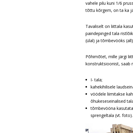
vahele pilu kuni 1/6 pru
tõttu kõrgem, on ta ka 
Tavaliselt on liittala k
paindepinged tala ristlõ
(ülal) ja tõmbevööks (all).
Põhimõtet, mille järgi l
konstruktsioonist, saab r
I- tala;
kahekihilisele laudsei
vöödele liimitakse kah
õhukeseseinalised tal
tõmbevööna kasutataks
sprengeltala (vt. foto).