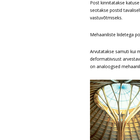
Post kinnitatakse katuse
seotakse postid tavalise
vastuvõtmiseks.
Mehaaniliste liidetega po
Arvutatakse samuti kui m
deformatiivsust arvestava
on analoogsed mehaanilis