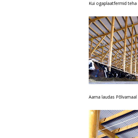
Kui ogaplaatfermid teha 
Aarna laudas Põlvamaal o