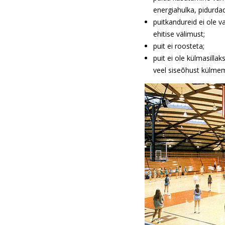
energiahulka, pidurdad
puitkandureid ei ole v
ehitise välimust;
puit ei roosteta;
puit ei ole külmasillak
veel siseõhust külmem