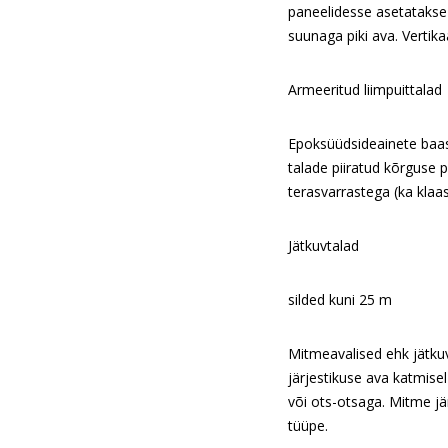
paneelidesse asetatakse t
suunaga piki ava. Vertika
Armeeritud liimpuittalad
Epoksüüdsideainete baas
talade piiratud kõrguse
terasvarrastega (ka klaa
Jätkuvtalad
silded kuni 25 m
Mitmeavalised ehk jätku
järjestikuse ava katmisel
või ots-otsaga. Mitme jä
tüüpe.