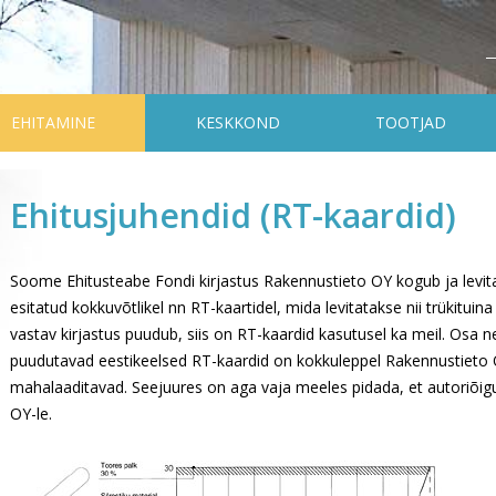
EHITAMINE
KESKKOND
TOOTJAD
Ehitusjuhendid (RT-kaardid)
Soome Ehitusteabe Fondi kirjastus Rakennustieto OY kogub ja levita
esitatud kokkuvõtlikel nn RT-kaartidel, mida levitatakse nii trükituina
vastav kirjastus puudub, siis on RT-kaardid kasutusel ka meil. Osa ne
puudutavad eestikeelsed RT-kaardid on kokkuleppel Rakennustieto 
mahalaaditavad. Seejuures on aga vaja meeles pidada, et autoriõig
OY-le.