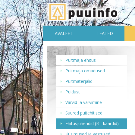
AVALEHT
TEATED
Puitmaja ehitus
Puitmaja omadused
Puitmaterjalid
Puidust
Värvid ja värvimine
Suured puitehitised
Ehitusjuhendid (RT-kaardid)
Küsimused ja vastused