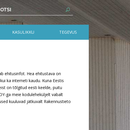
KASULIKKU
TEGEVUS
b ehitusinfot. Hea ehitustava on
 kui ka interneti kaudu. Kuna Eestis
ist on tõlgitud eesti keelde, puitu
OY-ga meie koduleheküljelt vabalt
used kuuluvad jätkuvalt Rakennustieto