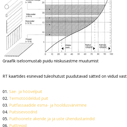
Graafik iseloomustab puidu niiskusastme muutumist
RT kaartides esinevad tuleohutust puudutavad sätted on viidud vast
01.
Sae- ja höövelpuit
02.
Termotöödeldud puit
03.
Puitfassaadide esma- ja hooldusvärvimine
04.
Puitsisevoodrid
05.
Puithoonete akende ja ja uste ühendustarindid
06.
Puittrepid