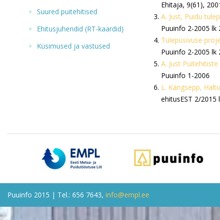
Ehitaja, 9(61), 200
Suured puitehitised
A. Just, Puidu tule
Puuinfo 2-2005 lk
Ehitusjuhendid (RT-kaardid)
Tulepüsivuse proj
Küsimused ja vastused
Puuinfo 2-2005 lk 
A. Just Puitehitiste
Puuinfo 1-2006
L. Kängsepp, Haltia
ehitusEST 2/2015 
Puuinfo 2015 | Tel.: 656 7643,
info@empl.ee