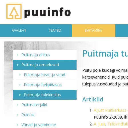
AVALEHT
TEATED
EHITAMINE
Puitmaja t
Puitmaja ehitus
Puitmaja omadused
Puitu pole kuidagi võima
Puitmaja head ja vead
kaitsevahendid. Kuid puid
tulepüsivusnõuded ja puit
Puitmaja helipidavus
Puitmaja tulekindlus
Artiklid
Puitmaterjalid
A.Just Puitkarkass
Puidust
Puuinfo 2-2008, lk
A. Just, Tulekindlal
Värvid ja värvimine