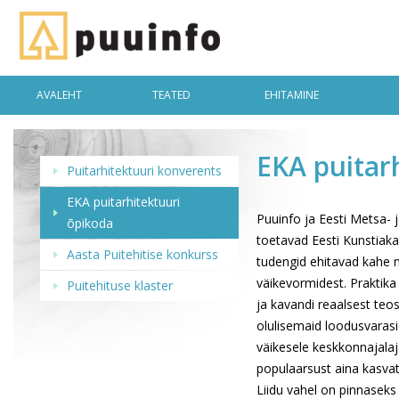
AVALEHT
TEATED
EHITAMINE
EKA puitar
Puitarhitektuuri konverents
EKA puitarhitektuuri
Puuinfo ja Eesti Metsa-
õpikoda
toetavad Eesti Kunstiaka
Aasta Puitehitise konkurss
tudengid ehitavad kahe n
väikevormidest. Praktik
Puitehituse klaster
ja kavandi reaalsest teo
olulisemaid loodusvarasi
väikesele keskkonnajalaj
populaarsust aina kasvat
Liidu vahel on pinnaseks 