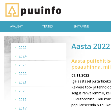
AVALEHT
TEATED
EHITAMINE
Aasta 2022 
2025
2024
Aasta puitehitis
2023
peaauhinna, mil
2022
09.11.2022
Iga-aastasel puitarhitektu
2021
Rakvere töö- ja tehnolo
2020
selgus rahva lemmik, kell
Puidutööstuse Liidu korr
2019
populariseerida puidu kas
2017