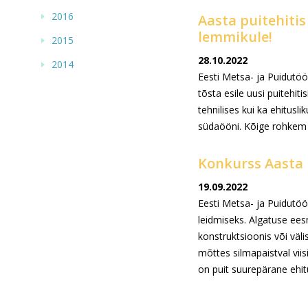
2016
Aasta puitehiti
lemmikule!
2015
28.10.2022
2014
Eesti Metsa- ja Puidutöös
tõsta esile uusi puitehiti
tehnilises kui ka ehitus
südaööni. Kõige rohkem 
Konkurss Aasta 
19.09.2022
Eesti Metsa- ja Puidutöös
leidmiseks. Algatuse ees
konstruktsioonis või välis
mõttes silmapaistval viis
on puit suurepärane ehit